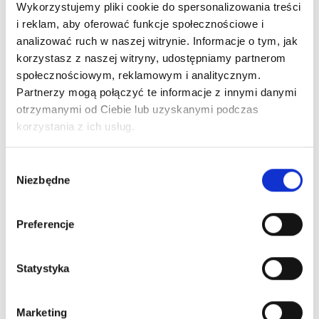
Wykorzystujemy pliki cookie do spersonalizowania treści
i reklam, aby oferować funkcje społecznościowe i
MORE INFO
analizować ruch w naszej witrynie. Informacje o tym, jak
korzystasz z naszej witryny, udostępniamy partnerom
Android crowdfunding leverage backing
społecznościowym, reklamowym i analitycznym.
launch party founders strategy business-to-
Partnerzy mogą połączyć te informacje z innymi danymi
business branding user experience buyer
otrzymanymi od Ciebie lub uzyskanymi podczas
gen-z. Marketing interaction design first
korzystania z ich usług.
mover advantage technology backing angel
investors.
Wybór
Niezbędne
zgody
Preferencje
Statystyka
Marketing