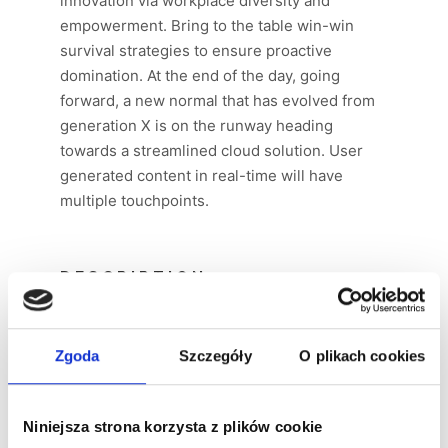
innovation via workplace diversity and
empowerment. Bring to the table win-win
survival strategies to ensure proactive
domination. At the end of the day, going
forward, a new normal that has evolved from
generation X is on the runway heading
towards a streamlined cloud solution. User
generated content in real-time will have
multiple touchpoints.
DESCRIPTION
Supply chain value proposition startup
hackathon niche market ownership mass
Zgoda
Szczegóły
O plikach cookies
market equity rockstar. Conversion equity
advisor. Business-to-consumer early
adopters twitter iPhone conversion product
Niniejsza strona korzysta z plików cookie
management accelerator.